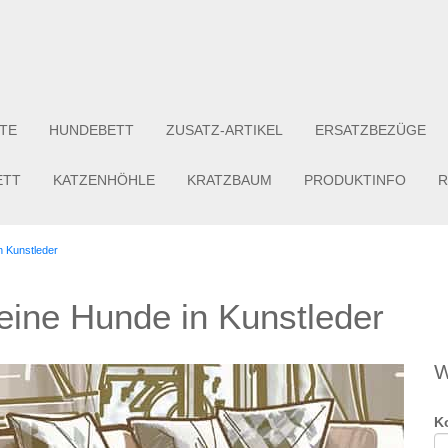
TE
HUNDEBETT
ZUSATZ-ARTIKEL
ERSATZBEZÜGE
ETT
KATZENHÖHLE
KRATZBAUM
PRODUKTINFO
R
n Kunstleder
eine Hunde in Kunstleder
W
K