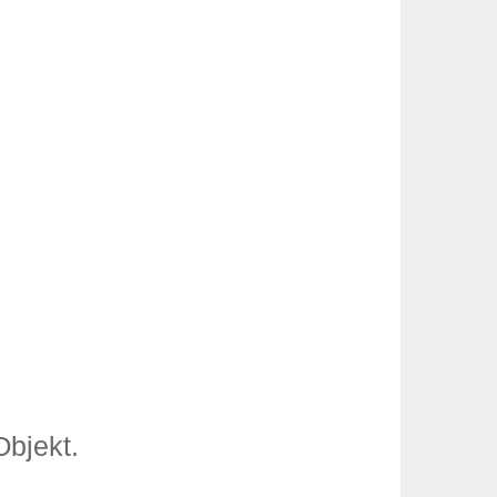
poo Boo
 Dank für meine wunderschönen Hundebetten… Sie haben den Test best
Objekt.