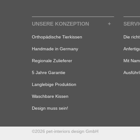
UNSERE KONZEPTION
SERVI
Orthopädische Tierkissen
Die rich
Handmade in Germany
Anferti
Regionale Zulieferer
Mit Nam
5 Jahre Garantie
Ausführl
Langlebige Produktion
Waschbare Kissen
Design muss sein!
©2026 pet-interiors design GmbH