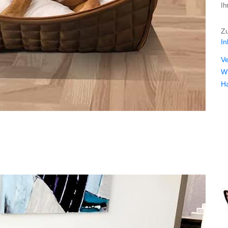
Ih
Zu
In
V
Wi
H