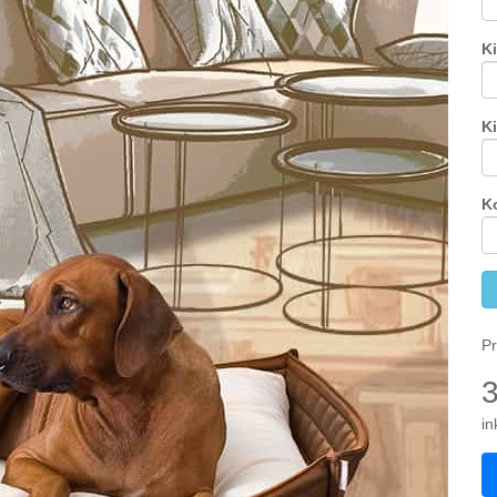
K
K
K
Pr
in