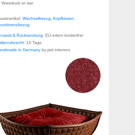
r Warenkorb ist leer
satzartikel:
Wechselbezug
,
Kopfkissen
,
kontinenzbezug
ersand & Rücksendung
: EU-intern kostenfrei
derrufsrecht
: 14 Tage
andmade in Germany
by pet-interiors