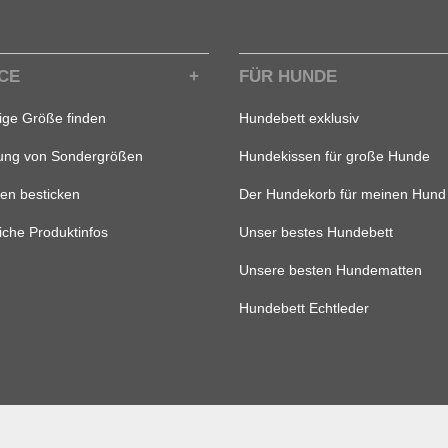
CE
FÜR HUNDE
tige Größe finden
Hundebett exklusiv
gung von Sondergrößen
Hundekissen für große Hunde
en besticken
Der Hundekorb für meinen Hund
iche Produktinfos
Unser bestes Hundebett
Unsere besten Hundematten
Hundebett Echtleder