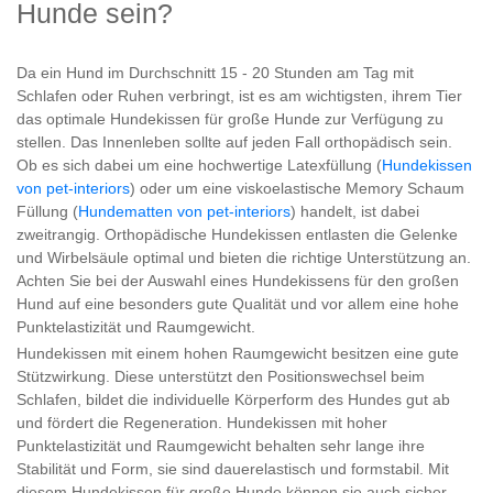
Hunde sein?
Da ein Hund im Durchschnitt 15 - 20 Stunden am Tag mit
Schlafen oder Ruhen verbringt, ist es am wichtigsten, ihrem Tier
das optimale Hundekissen für große Hunde zur Verfügung zu
stellen. Das Innenleben sollte auf jeden Fall orthopädisch sein.
Ob es sich dabei um eine hochwertige Latexfüllung (
Hundekissen
von pet-interiors
) oder um eine viskoelastische Memory Schaum
Füllung (
Hundematten von pet-interiors
) handelt, ist dabei
zweitrangig. Orthopädische Hundekissen entlasten die Gelenke
und Wirbelsäule optimal und bieten die richtige Unterstützung an.
Achten Sie bei der Auswahl eines Hundekissens für den großen
Hund auf eine besonders gute Qualität und vor allem eine hohe
Punktelastizität und Raumgewicht.
Hundekissen mit einem hohen Raumgewicht besitzen eine gute
Stützwirkung. Diese unterstützt den Positionswechsel beim
Schlafen, bildet die individuelle Körperform des Hundes gut ab
und fördert die Regeneration. Hundekissen mit hoher
Punktelastizität und Raumgewicht behalten sehr lange ihre
Stabilität und Form, sie sind dauerelastisch und formstabil. Mit
diesem Hundekissen für große Hunde können sie auch sicher