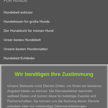
FÜR HUNDE
Hundebett exklusiv
Hundekissen für große Hunde
Der Hundekorb für meinen Hund
Unser bestes Hundebett
Unsere besten Hundematten
Hundebett Echtleder
Wir benötigen Ihre Zustimmung
FÜR KATZEN
Unsere Webseite nutzt Dienste Dritter, um Ihnen ein besseres
Katzenbett Design
Angebot bieten zu können. Die Dienstanbieter sammeln
weltweit Daten und nutzen diese für beliebige Zwecke und
Das beste Katzenkissen
Partnerschaften. Sie können uns die Nutzung dieser Dienste
Unser schönster Katzenkorb
erlauben oder nur notwendige Datenverarbeitungen