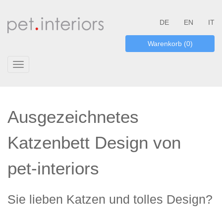
DE
EN
IT
Warenkorb (0)
Toggle
navigation
Ausgezeichnetes
Katzenbett Design von
pet-interiors
Sie lieben Katzen und tolles Design?