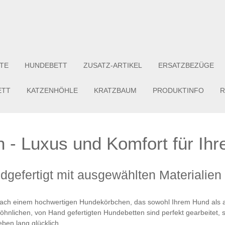
TE
HUNDEBETT
ZUSATZ-ARTIKEL
ERSATZBEZÜGE
ETT
KATZENHÖHLE
KRATZBAUM
PRODUKTINFO
R
 - Luxus und Komfort für Ih
efertigt mit ausgewählten Materialien v
 nach einem hochwertigen Hundekörbchen, das sowohl Ihrem Hund als a
öhnlichen, von Hand gefertigten Hundebetten sind perfekt gearbeitet, 
ben lang glücklich.