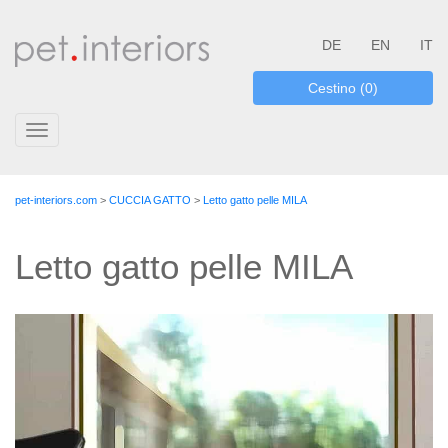
DE
EN
IT
Cestino (0)
Toggle
navigation
pet-interiors.com
>
CUCCIA GATTO
>
Letto gatto pelle MILA
Letto gatto pelle MILA