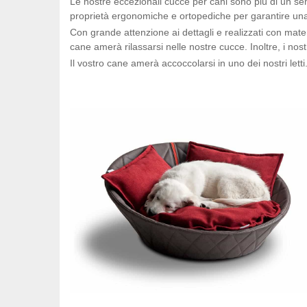
Le nostre eccezionali cucce per cani sono più di un s
proprietà ergonomiche e ortopediche per garantire una
Con grande attenzione ai dettagli e realizzati con material
cane amerà rilassarsi nelle nostre cucce. Inoltre, i nos
Il vostro cane amerà accoccolarsi in uno dei nostri letti