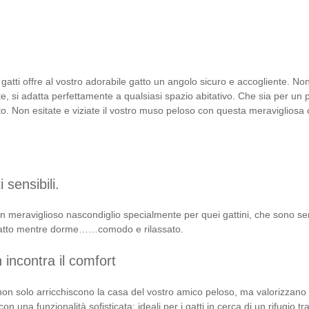
er gatti offre al vostro adorabile gatto un angolo sicuro e accogliente.
 si adatta perfettamente a qualsiasi spazio abitativo. Che sia per un pi
to. Non esitate e viziate il vostro muso peloso con questa meravigliosa 
 sensibili.
meraviglioso nascondiglio specialmente per quei gattini, che sono sensib
el gatto mentre dorme……comodo e rilassato.
n incontra il comfort
 non solo arricchiscono la casa del vostro amico peloso, ma valorizzano 
 una funzionalità sofisticata: ideali per i gatti in cerca di un rifugio tra