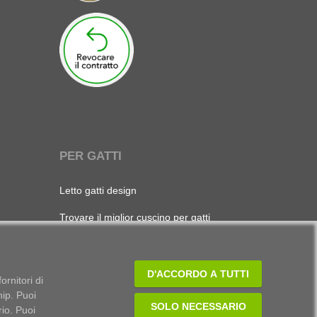
PER GATTI
Letto gatti design
Trovare il miglior cuscino per gatti
Il miglior cestino per gatti
Il letto per gatti più bello
D'ACCORDO A TUTTI
ornitori di
hip. Puoi
i
Grotta per gatti di cui innamorarsi
SOLO NECESSARIO
rio. Puoi