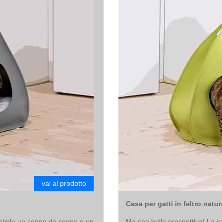
vai al prodotto
Casa per gatti in feltro natura
estiola un sonno da sogno e un
Ma che bella prospettiva! La 