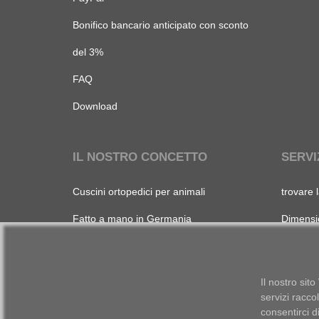
Bonifico bancario anticipato con sconto
del 3%
FAQ
Download
IL NOSTRO CONCETTO
SERVI
Cuscini ortopedici per animali
trovare 
Fatto a mano in Germania
Dimensio
Fornitori regionali
Ricama 
5 anni di garanzia
Informaz
Il nostro sito
servizi racco
Produzione durevole
consentirci d