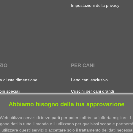
Impostazioni della privacy
ZIO
PER CANI
la giusta dimensione
Letto cani esclusivo
ni speciali
Cuscini per cani grandi
con il nome
Miglior cesto per cani
Abbiamo bisogno della tua approvazione
ioni dettagliate sul prodotto
Miglior letto per cani
 Web utilizza servizi di terze parti per poterti offrire un'offerta migliore. I f
lgono dati in tutto il mondo e li utilizzano per qualsiasi scopo e partners
I nostri migliori materassi per can
i utilizzare questi servizi o accettare solo il trattamento dei dati necessa