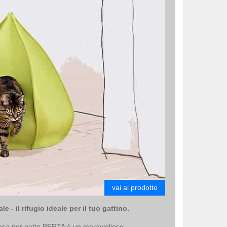
vai al prodotto
le - il rifugio ideale per il tuo gattino.
casa per gatto BERTA è un meraviglioso