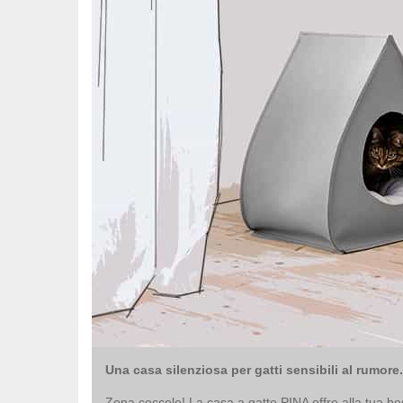
Una casa silenziosa per gatti sensibili al rumore.
Zona coccole! La casa a gatto PINA offre alla tua b