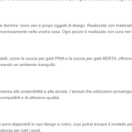
 dormire: sono veri e propri oggetti di design. Realizzate con materiali 
armoniosamente nella vostra casa. Ogni pezzo è realizzato con cura nel
 modelli, come la cuccia per gatti PINA o la cuccia per gatti BERTA, offron
, creando un ambiente tranquillo.
tanza alla sostenibilità e alla durata. I tessuti che utilizziamo provengo
ompatibili e di altissima qualità.
ono disponibili in vari design e colori, così potrai trovare il modello per
cosa per tutti i gusti.