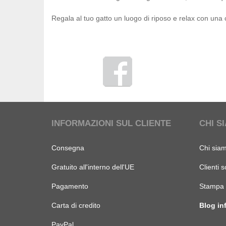
Regala al tuo gatto un luogo di riposo e relax con una cu
INFORMAZIONI SUL CLIENTE
CHI S
Consegna
Chi sia
Gratuito all'interno dell'UE
Clienti s
Pagamento
Stampa
Carta di credito
Blog in
PayPal