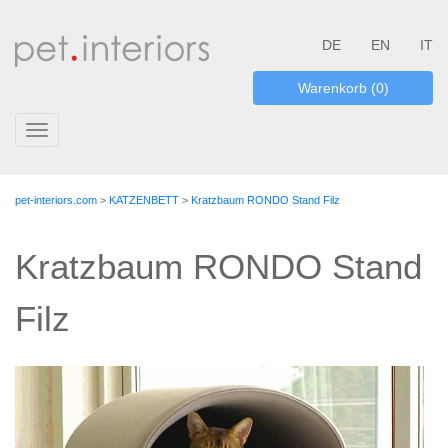
DE
EN
IT
Warenkorb (0)
Toggle
navigation
pet-interiors.com
>
KATZENBETT
>
Kratzbaum RONDO Stand Filz
Kratzbaum RONDO Stand
Filz