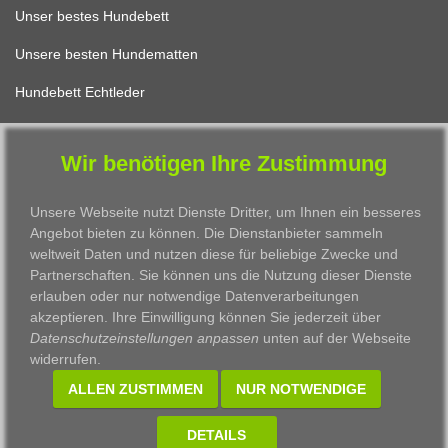
Unser bestes Hundebett
Unsere besten Hundematten
Hundebett Echtleder
Wir benötigen Ihre Zustimmung
FÜR KATZEN
Unsere Webseite nutzt Dienste Dritter, um Ihnen ein besseres
Katzenbett Design
Angebot bieten zu können. Die Dienstanbieter sammeln
Das beste Katzenkissen
weltweit Daten und nutzen diese für beliebige Zwecke und
Partnerschaften. Sie können uns die Nutzung dieser Dienste
Unser schönster Katzenkorb
erlauben oder nur notwendige Datenverarbeitungen
akzeptieren. Ihre Einwilligung können Sie jederzeit über
Das allerbeste Katzenbett
Datenschutzeinstellungen anpassen
unten auf der Webseite
widerrufen.
Eine Katzenhöhle zum Verlieben
ALLEN ZUSTIMMEN
NUR NOTWENDIGE
DETAILS
©2026 pet-interiors design GmbH