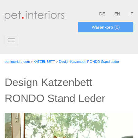
DE
EN
IT
Warenkorb (0)
Toggle
navigation
pet-interiors.com
>
KATZENBETT
>
Design Katzenbett RONDO Stand Leder
Design Katzenbett
RONDO Stand Leder