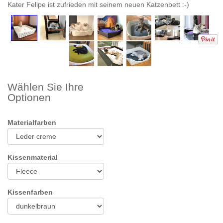
Kater Felipe ist zufrieden mit seinem neuen Katzenbett :-)
Da
mi
au
Be
Wählen Sie Ihre
Optionen
Materialfarben
Kissenmaterial
Kissenfarben