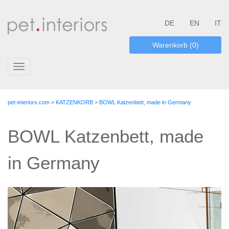
DE
EN
IT
Warenkorb (0)
Toggle
navigation
pet-interiors.com
>
KATZENKORB
>
BOWL Katzenbett, made in Germany
BOWL Katzenbett, made
in Germany