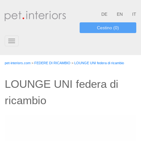
DE
EN
IT
Cestino (0)
Toggle
navigation
pet-interiors.com
>
FEDERE DI RICAMBIO
>
LOUNGE UNI federa di ricambio
LOUNGE UNI federa di
ricambio