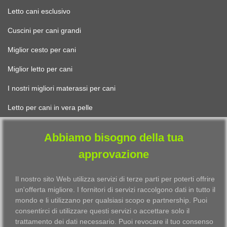
Letto cani esclusivo
Cuscini per cani grandi
Miglior cesto per cani
Miglior letto per cani
I nostri migliori materassi per cani
Letto per cani in vera pelle
Abbiamo bisogno della tua
PER GATTI
approvazione
Letto gatti design
Il nostro sito Web utilizza servizi di terze parti per poterti offrire
Trovare il miglior cuscino per gatti
un'offerta migliore. I fornitori di servizi raccolgono dati in tutto il
mondo e li utilizzano per qualsiasi scopo e partnership. Puoi
Il miglior cestino per gatti
consentirci di utilizzare questi servizi o accettare solo il
trattamento dei dati necessario. Puoi revocare il tuo consenso