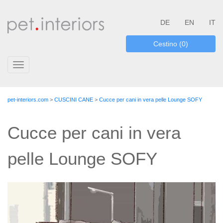
DE
EN
IT
Cestino (0)
Toggle
navigation
pet-interiors.com
>
CUSCINI CANE
>
Cucce per cani in vera pelle Lounge SOFY
Cucce per cani in vera
pelle Lounge SOFY