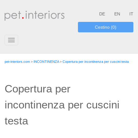
DE
EN
IT
Cestino (0)
Toggle
navigation
pet-interiors.com
>
INCONTINENZA
>
Copertura per incontinenza per cuscini testa
Copertura per
incontinenza per cuscini
testa