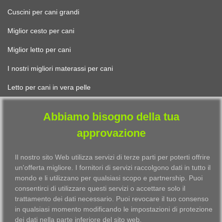
Cuscini per cani grandi
Miglior cesto per cani
Miglior letto per cani
I nostri migliori materassi per cani
Letto per cani in vera pelle
Abbiamo bisogno della tua
PER GATTI
approvazione
Letto gatti design
Il nostro sito Web utilizza servizi di terze parti per poterti offrire
Trovare il miglior cuscino per gatti
un'offerta migliore. I fornitori di servizi raccolgono dati in tutto il
mondo e li utilizzano per qualsiasi scopo e partnership. Puoi
Il miglior cestino per gatti
consentirci di utilizzare questi servizi o accettare solo il
trattamento dei dati necessario. Puoi revocare il tuo consenso
Il letto per gatti più bello
in qualsiasi momento modificando le impostazioni di protezione
dei dati nella parte inferiore del sito web.