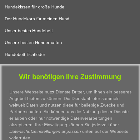
Hundekissen für große Hunde
Der Hundekorb für meinen Hund
Unser bestes Hundebett
Unsere besten Hundematten
Hundebett Echtleder
Wir benötigen Ihre Zustimmung
FÜR KATZEN
Unsere Webseite nutzt Dienste Dritter, um Ihnen ein besseres
Katzenbett Design
Angebot bieten zu können. Die Dienstanbieter sammeln
Das beste Katzenkissen
weltweit Daten und nutzen diese für beliebige Zwecke und
Partnerschaften. Sie können uns die Nutzung dieser Dienste
Unser schönster Katzenkorb
erlauben oder nur notwendige Datenverarbeitungen
akzeptieren. Ihre Einwilligung können Sie jederzeit über
Das allerbeste Katzenbett
Datenschutzeinstellungen anpassen
unten auf der Webseite
widerrufen.