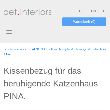
DE
EN
IT
Warenkorb (0)
Toggle
navigation
pet-interiors.com
>
ERSATZBEZÜGE
>
Kissenbezug für das beruhigende Katzenhaus
PINA.
Kissenbezug für das
beruhigende Katzenhaus
PINA.