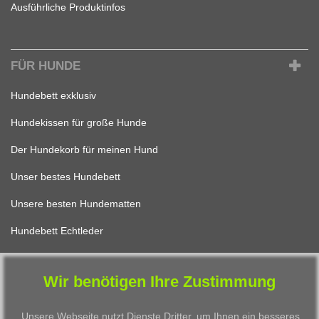
Ausführliche Produktinfos
FÜR HUNDE
Hundebett exklusiv
Hundekissen für große Hunde
Der Hundekorb für meinen Hund
Unser bestes Hundebett
Unsere besten Hundematten
Hundebett Echtleder
Wir benötigen Ihre Zustimmung
FÜR KATZEN
Unsere Webseite nutzt Dienste Dritter, um Ihnen ein besseres
Katzenbett Design