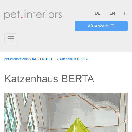
DE
EN
IT
Warenkorb (0)
Toggle
navigation
pet-interiors.com
>
KATZENHÖHLE
>
Katzenhaus BERTA
Katzenhaus BERTA