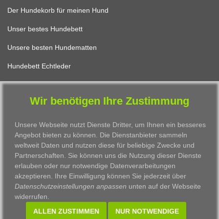
Der Hundekorb für meinen Hund
Unser bestes Hundebett
Unsere besten Hundematten
Hundebett Echtleder
Wir benötigen Ihre Zustimmung
FÜR KATZEN
Unsere Webseite nutzt Dienste Dritter, um Ihnen ein besseres
Katzenbett Design
Angebot bieten zu können. Die Dienstanbieter sammeln
Das beste Katzenkissen
weltweit Daten und nutzen diese für beliebige Zwecke und
Partnerschaften. Sie können uns die Nutzung dieser Dienste
Unser schönster Katzenkorb
erlauben oder nur notwendige Datenverarbeitungen
akzeptieren. Ihre Einwilligung können Sie jederzeit über
Das allerbeste Katzenbett
Datenschutzeinstellungen anpassen
unten auf der Webseite
widerrufen.
Eine Katzenhöhle zum Verlieben
ALLEN ZUSTIMMEN
NUR NOTWENDIGE