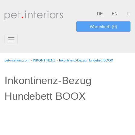
DE
EN
IT
Warenkorb (0)
Toggle
navigation
pet-interiors.com
>
INKONTINENZ
>
Inkontinenz-Bezug Hundebett BOOX
Inkontinenz-Bezug
Hundebett BOOX