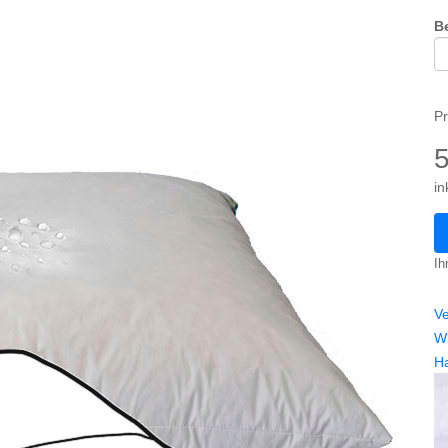
B
Pr
in
Ih
V
Wi
H