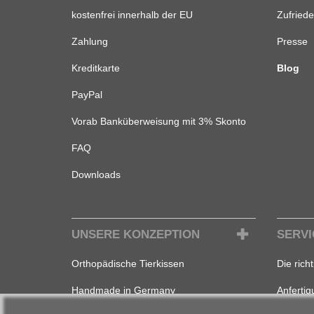
kostenfrei innerhalb der EU
Zufried
Zahlung
Presse
Kreditkarte
Blog
PayPal
Vorab Banküberweisung mit 3% Skonto
FAQ
Downloads
UNSERE KONZEPTION
SERVI
Orthopädische Tierkissen
Die rich
Handmade in Germany
Anferti