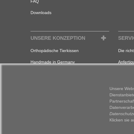
FAQ
Downloads
UNSERE KONZEPTION
SERVI
Orthopädische Tierkissen
Die rich
Handmade in Germany
Anferti
Regionale Zulieferer
Mit Nam
5 Jahre Garantie
Ausführl
Unsere Webse
Dienstanbiet
Langlebige Produktion
Partnerschaf
Waschbare Kissen
Datenverarbe
Datenschutz
Design muss sein!
Klicken sie 