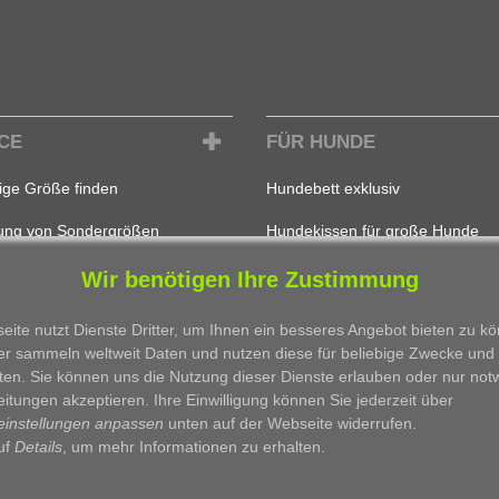
CE
FÜR HUNDE
tige Größe finden
Hundebett exklusiv
gung von Sondergrößen
Hundekissen für große Hunde
en besticken
Der Hundekorb für meinen Hund
Wir benötigen Ihre Zustimmung
iche Produktinfos
Unser bestes Hundebett
ite nutzt Dienste Dritter, um Ihnen ein besseres Angebot bieten zu k
er sammeln weltweit Daten und nutzen diese für beliebige Zwecke und
Unsere besten Hundematten
ten. Sie können uns die Nutzung dieser Dienste erlauben oder nur no
Hundebett Echtleder
itungen akzeptieren. Ihre Einwilligung können Sie jederzeit über
einstellungen anpassen
unten auf der Webseite widerrufen.
auf
Details
, um mehr Informationen zu erhalten.