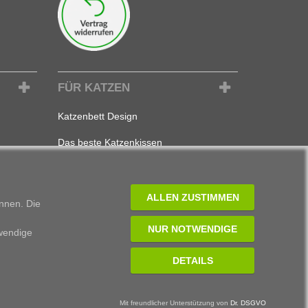
FÜR KATZEN
Katzenbett Design
Das beste Katzenkissen
Unser schönster Katzenkorb
Das allerbeste Katzenbett
ALLEN ZUSTIMMEN
önnen. Die
Eine Katzenhöhle zum Verlieben
NUR NOTWENDIGE
twendige
DETAILS
Mit freundlicher Unterstützung von
Dr. DSGVO