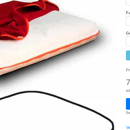
F
G
Pr
in
Ih
V