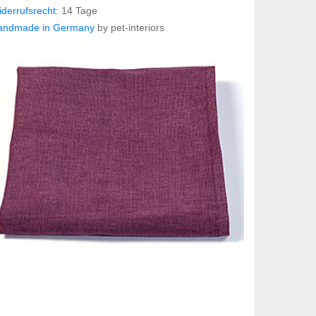
derrufsrecht
: 14 Tage
andmade in Germany
by pet-interiors