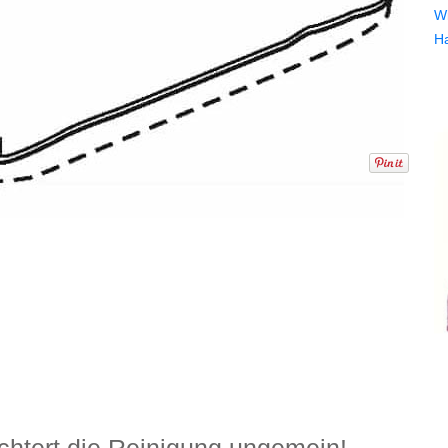
Wi
H
chtert die Reinigung ungemein!